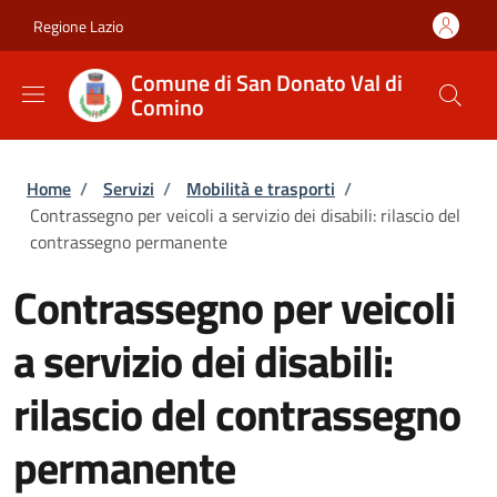
Salta al contenuto principale
Skip to footer content
Regione Lazio
Comune di San Donato Val di
Comino
Briciole di pane
Home
/
Servizi
/
Mobilità e trasporti
/
Contrassegno per veicoli a servizio dei disabili: rilascio del
contrassegno permanente
Contrassegno per veicoli
a servizio dei disabili:
rilascio del contrassegno
permanente