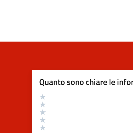
Quanto sono chiare le info
Valutazione
Valuta 5 stelle su 5
Valuta 4 stelle su 5
Valuta 3 stelle su 5
Valuta 2 stelle su 5
Valuta 1 stelle su 5