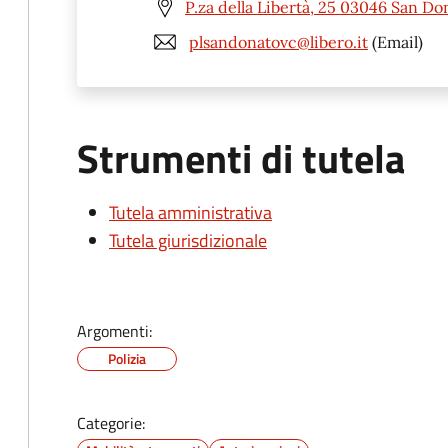
P.za della Libertà, 25 03046 San Do
plsandonatovc@libero.it
(Email)
Strumenti di tutela
Tutela amministrativa
Tutela giurisdizionale
Argomenti:
Polizia
Categorie: