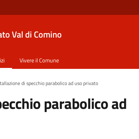
to Val di Comino
izi
Vivere il Comune
tallazione di specchio parabolico ad uso privato
pecchio parabolico ad