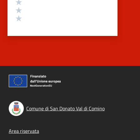
Valuta 3 stelle su 5
Valuta 2 stelle su 5
Valuta 1 stelle su 5
Comune di San Donato Val di Comino
Footer menu
Area riservata