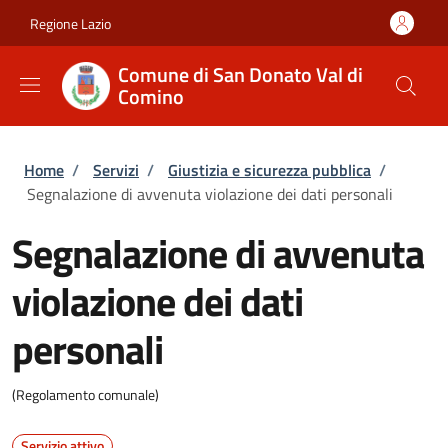
Salta al contenuto principale
Skip to footer content
Regione Lazio
Comune di San Donato Val di
Comino
Briciole di pane
Home
/
Servizi
/
Giustizia e sicurezza pubblica
/
Segnalazione di avvenuta violazione dei dati personali
Segnalazione di avvenuta
violazione dei dati
personali
(Regolamento comunale)
Servizio attivo