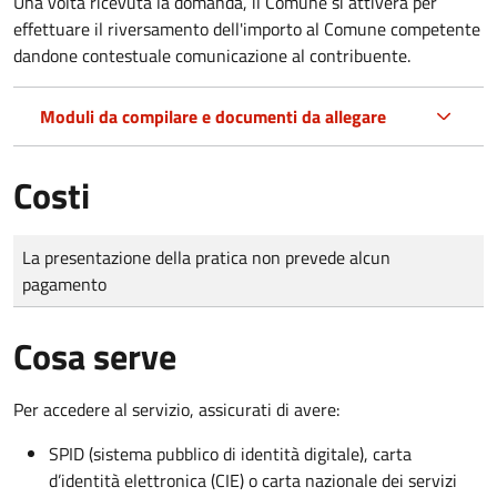
Una volta ricevuta la domanda, il Comune si attiverà per
effettuare il riversamento dell'importo al Comune competente
dandone contestuale comunicazione al contribuente.
Moduli da compilare e documenti da allegare
Costi
Tipo di pagamento
Importo
La presentazione della pratica non prevede alcun
pagamento
Cosa serve
Per accedere al servizio, assicurati di avere:
SPID (sistema pubblico di identità digitale), carta
d’identità elettronica (CIE) o carta nazionale dei servizi