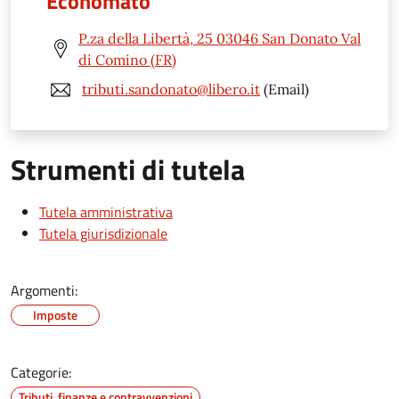
Economato
P.za della Libertà, 25 03046 San Donato Val
di Comino (FR)
tributi.sandonato@libero.it
(Email)
Strumenti di tutela
Tutela amministrativa
Tutela giurisdizionale
Argomenti:
Imposte
Categorie:
Tributi, finanze e contravvenzioni