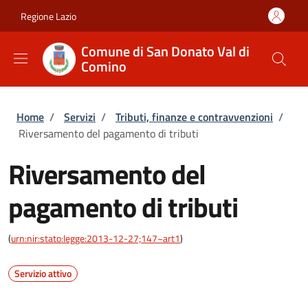
Salta al contenuto principale
Skip to footer content
Regione Lazio
Comune di San Donato Val di
Comino
Briciole di pane
Home
/
Servizi
/
Tributi, finanze e contravvenzioni
/
Riversamento del pagamento di tributi
Riversamento del
pagamento di tributi
(
urn:nir:stato:legge:2013-12-27;147~art1
)
Servizio attivo