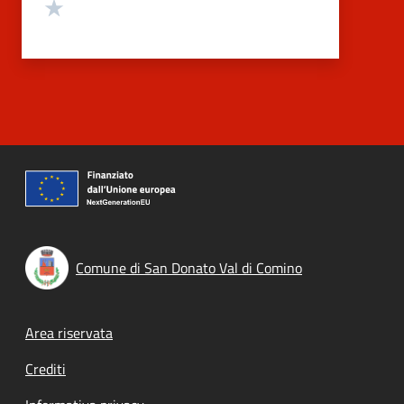
Valuta 1 stelle su 5
Comune di San Donato Val di Comino
Footer menu
Area riservata
Crediti