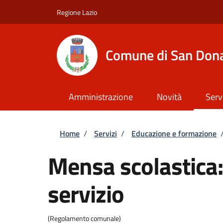
Salta al contenuto principale
Skip to footer content
Regione Lazio
Comune di San Dona
Amministrazione
Novità
Serv
Briciole di pane
Home
/
Servizi
/
Educazione e formazione
Mensa scolastica:
servizio
(Regolamento comunale)