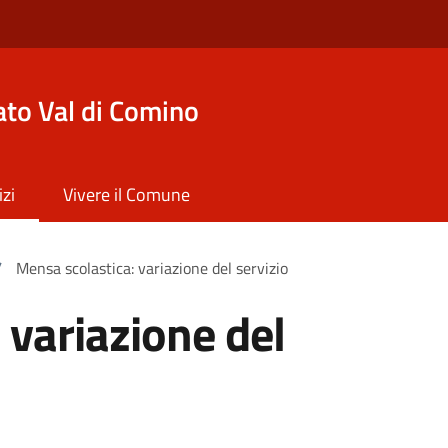
to Val di Comino
izi
Vivere il Comune
/
Mensa scolastica: variazione del servizio
 variazione del