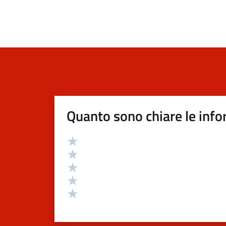
Quanto sono chiare le info
Valutazione
Valuta 5 stelle su 5
Valuta 4 stelle su 5
Valuta 3 stelle su 5
Valuta 2 stelle su 5
Valuta 1 stelle su 5