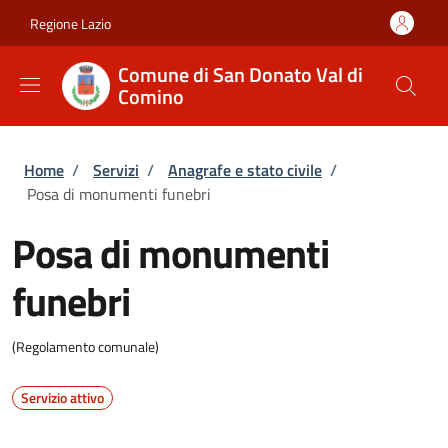
Salta al contenuto principale
Skip to footer content
Regione Lazio
Comune di San Donato Val di
Comino
Briciole di pane
Home
/
Servizi
/
Anagrafe e stato civile
/
Posa di monumenti funebri
Posa di monumenti
funebri
(Regolamento comunale)
Servizio attivo