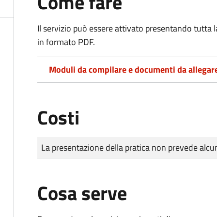
Come fare
Il servizio può essere attivato presentando tutta
in formato PDF.
Moduli da compilare e documenti da allegar
Costi
Tipo di pagamento
Importo
La presentazione della pratica non prevede al
Cosa serve