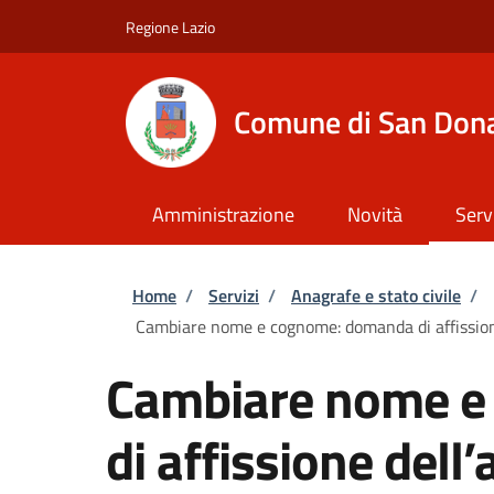
Salta al contenuto principale
Skip to footer content
Regione Lazio
Comune di San Dona
Amministrazione
Novità
Serv
Briciole di pane
Home
/
Servizi
/
Anagrafe e stato civile
/
Cambiare nome e cognome: domanda di affission
Cambiare nome e
di affissione dell’