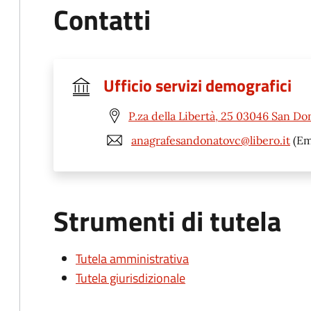
Contatti
Ufficio servizi demografici
P.za della Libertà, 25 03046 San Do
anagrafesandonatovc@libero.it
(Em
Strumenti di tutela
Tutela amministrativa
Tutela giurisdizionale