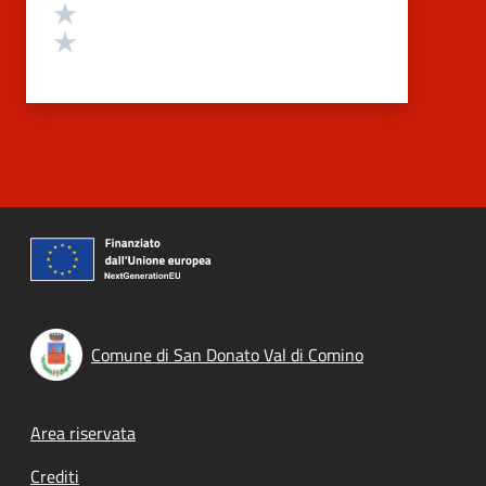
Valuta 2 stelle su 5
Valuta 1 stelle su 5
Comune di San Donato Val di Comino
Footer menu
Area riservata
Crediti