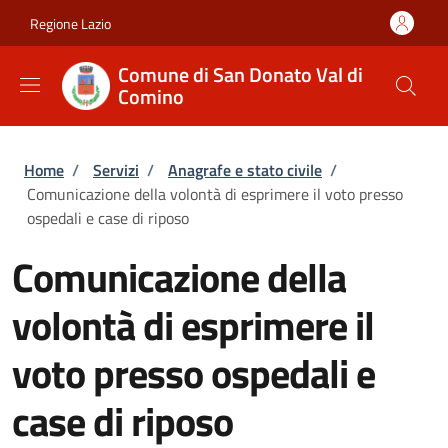
Salta al contenuto principale
Skip to footer content
Regione Lazio
Comune di San Donato Val di
Comino
Briciole di pane
Home
/
Servizi
/
Anagrafe e stato civile
/
Comunicazione della volontà di esprimere il voto presso
ospedali e case di riposo
Comunicazione della
volontà di esprimere il
voto presso ospedali e
case di riposo