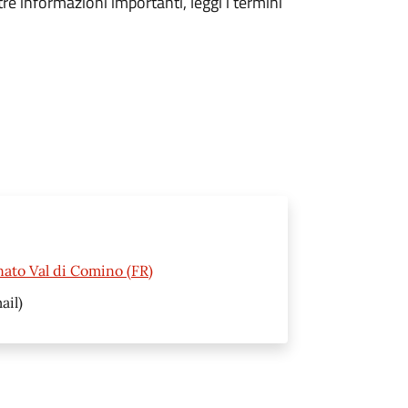
tre informazioni importanti, leggi i termini
nato Val di Comino (FR)
ail)