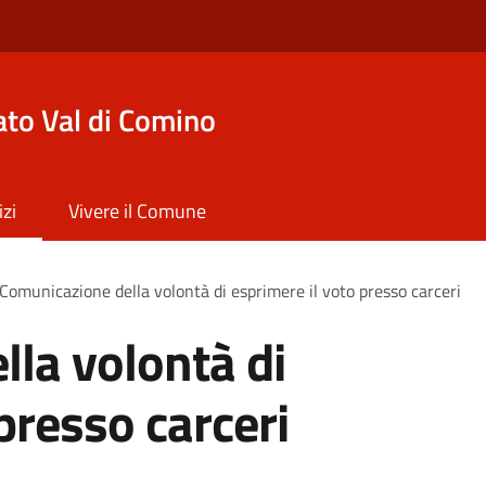
to Val di Comino
izi
Vivere il Comune
Comunicazione della volontà di esprimere il voto presso carceri
la volontà di
presso carceri