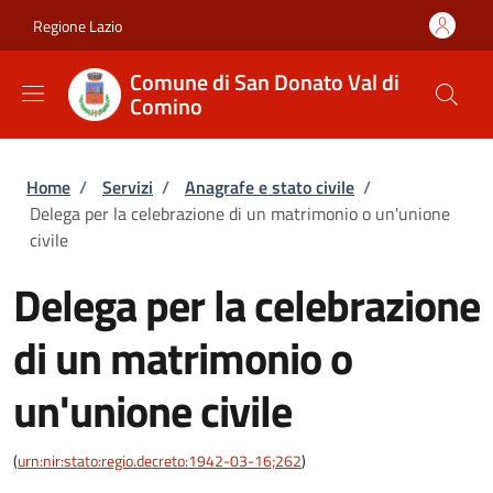
Salta al contenuto principale
Skip to footer content
Regione Lazio
Comune di San Donato Val di
Comino
Briciole di pane
Home
/
Servizi
/
Anagrafe e stato civile
/
Delega per la celebrazione di un matrimonio o un'unione
civile
Delega per la celebrazione
di un matrimonio o
un'unione civile
(
urn:nir:stato:regio.decreto:1942-03-16;262
)