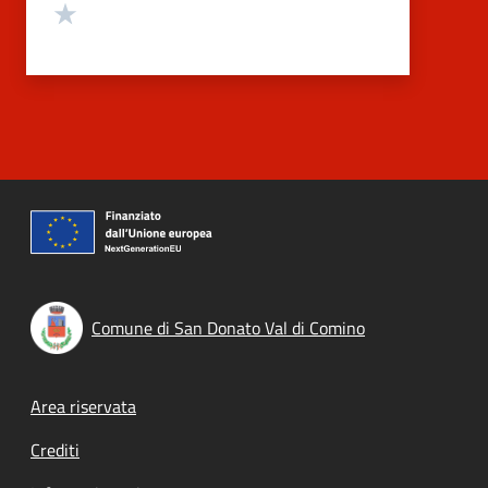
Valuta 1 stelle su 5
Comune di San Donato Val di Comino
Footer menu
Area riservata
Crediti