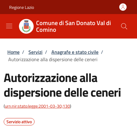
Salta al contenuto principale
Skip to footer content
Regione Lazio
Comune di San Donato Val di
Comino
Briciole di pane
Home
/
Servizi
/
Anagrafe e stato civile
/
Autorizzazione alla dispersione delle ceneri
Autorizzazione alla
dispersione delle ceneri
(
urn:nir:stato:legge:2001-03-30;130
)
Servizio attivo