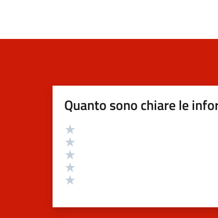
Quanto sono chiare le info
Valutazione
Valuta 5 stelle su 5
Valuta 4 stelle su 5
Valuta 3 stelle su 5
Valuta 2 stelle su 5
Valuta 1 stelle su 5