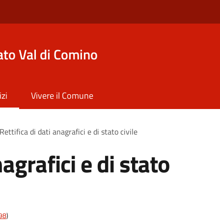
to Val di Comino
izi
Vivere il Comune
Rettifica di dati anagrafici e di stato civile
nagrafici e di stato
t98
)