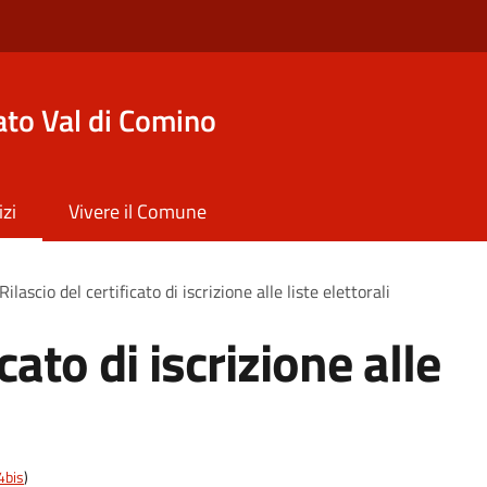
to Val di Comino
izi
Vivere il Comune
Rilascio del certificato di iscrizione alle liste elettorali
icato di iscrizione alle
4bis
)