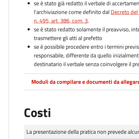
se è stato già redatto il verbale di accertament
l'archiviazione come definito dal
Decreto del
n. 495, art. 386, com. 3
.
se è stato redatto solamente il preavviso, in
trasmettere gli atti al prefetto
se è possibile procedere entro i termini previst
responsabile, differente da quello inizialmente
destinatario il verbale senza coinvolgere il pr
Moduli da compilare e documenti da allegar
Costi
Tipo di pagamento
Importo
La presentazione della pratica non prevede al