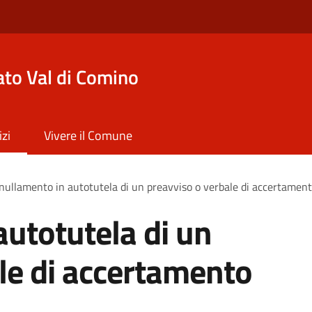
to Val di Comino
izi
Vivere il Comune
ullamento in autotutela di un preavviso o verbale di accertament
utotutela di un
le di accertamento