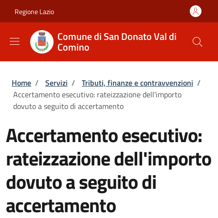
Salta al contenuto principale
Skip to footer content
Regione Lazio
Comune di San Donato Val di
Comino
Briciole di pane
Home
/
Servizi
/
Tributi, finanze e contravvenzioni
/
Accertamento esecutivo: rateizzazione dell'importo
dovuto a seguito di accertamento
Accertamento esecutivo:
rateizzazione dell'importo
dovuto a seguito di
accertamento