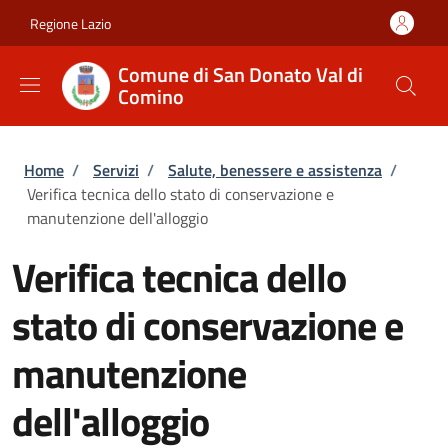
Salta al contenuto principale
Skip to footer content
Regione Lazio
Comune di San Donato Val di
Comino
Briciole di pane
Home
/
Servizi
/
Salute, benessere e assistenza
/
Verifica tecnica dello stato di conservazione e
manutenzione dell'alloggio
Verifica tecnica dello
stato di conservazione e
manutenzione
dell'alloggio