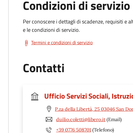
Condizioni di servizio
Per conoscere i dettagli di scadenze, requisiti e al
e le condizioni di servizio.
Termini e condizioni di servizio
Contatti
Ufficio Servizi Sociali, Istruz
P.za della Libertà, 25 03046 San Do
duilio.coletti@libero.it
(Email)
+39 0776 508701
(Telefono)