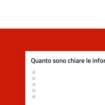
Quanto sono chiare le info
Valutazione
Valuta 5 stelle su 5
Valuta 4 stelle su 5
Valuta 3 stelle su 5
Valuta 2 stelle su 5
Valuta 1 stelle su 5