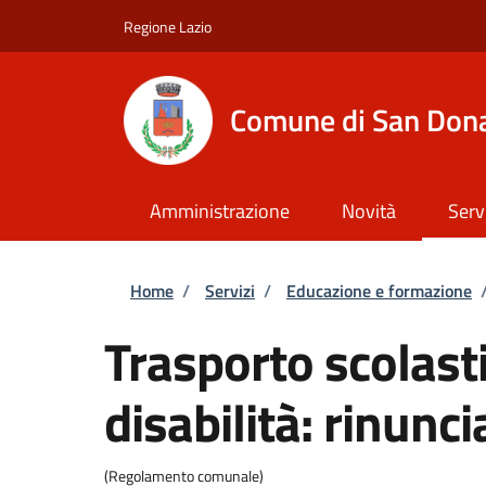
Salta al contenuto principale
Skip to footer content
Regione Lazio
Comune di San Dona
Amministrazione
Novità
Serv
Briciole di pane
Home
/
Servizi
/
Educazione e formazione
Trasporto scolast
disabilità: rinunci
(Regolamento comunale)