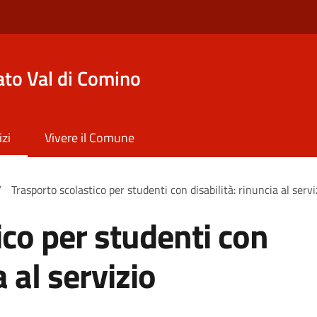
to Val di Comino
izi
Vivere il Comune
/
Trasporto scolastico per studenti con disabilità: rinuncia al servi
ico per studenti con
a al servizio