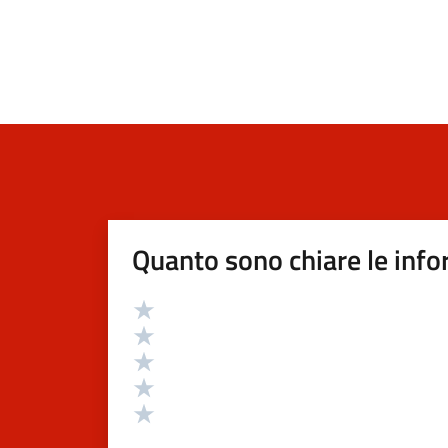
Quanto sono chiare le info
Valutazione
Valuta 5 stelle su 5
Valuta 4 stelle su 5
Valuta 3 stelle su 5
Valuta 2 stelle su 5
Valuta 1 stelle su 5