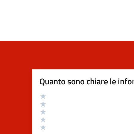
Quanto sono chiare le info
Valutazione
Valuta 5 stelle su 5
Valuta 4 stelle su 5
Valuta 3 stelle su 5
Valuta 2 stelle su 5
Valuta 1 stelle su 5