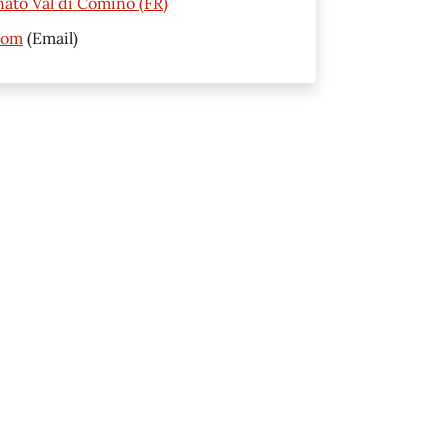
nato Val di Comino (FR)
com
(Email)