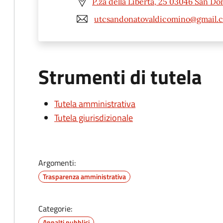
P.za della Libertà, 25 03046 San Do
utcsandonatovaldicomino@gmail.
Strumenti di tutela
Tutela amministrativa
Tutela giurisdizionale
Argomenti:
Trasparenza amministrativa
Categorie:
Appalti pubblici