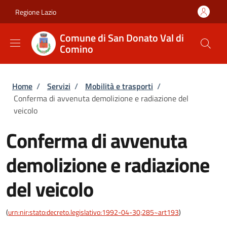
Salta al contenuto principale
Skip to footer content
Regione Lazio
Comune di San Donato Val di
Comino
Briciole di pane
Home
/
Servizi
/
Mobilità e trasporti
/
Conferma di avvenuta demolizione e radiazione del
veicolo
Conferma di avvenuta
demolizione e radiazione
del veicolo
(
urn:nir:stato:decreto.legislativo:1992-04-30;285~art193
)