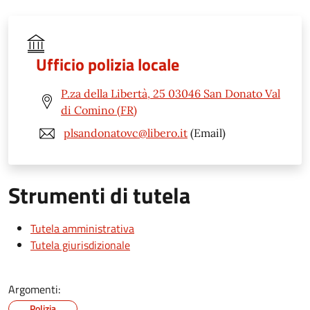
Ufficio polizia locale
P.za della Libertà, 25 03046 San Donato Val
di Comino (FR)
plsandonatovc@libero.it
(Email)
Strumenti di tutela
Tutela amministrativa
Tutela giurisdizionale
Argomenti:
Polizia