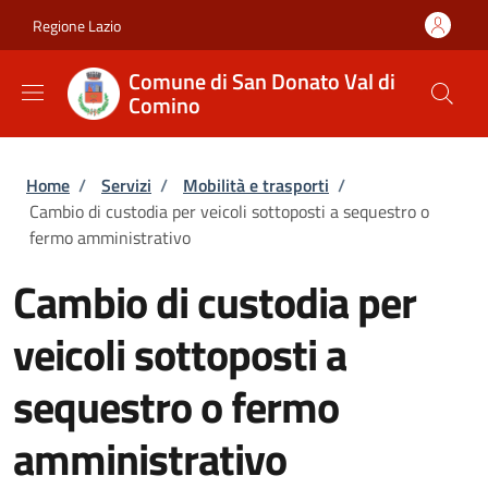
Salta al contenuto principale
Skip to footer content
Regione Lazio
Comune di San Donato Val di
Comino
Briciole di pane
Home
/
Servizi
/
Mobilità e trasporti
/
Cambio di custodia per veicoli sottoposti a sequestro o
fermo amministrativo
Cambio di custodia per
veicoli sottoposti a
sequestro o fermo
amministrativo