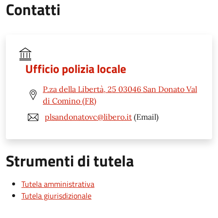
Contatti
Ufficio polizia locale
P.za della Libertà, 25 03046 San Donato Val
di Comino (FR)
plsandonatovc@libero.it
(Email)
Strumenti di tutela
Tutela amministrativa
Tutela giurisdizionale