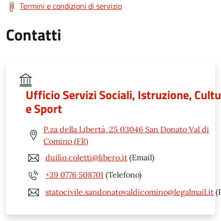
Termini e condizioni di servizio
Contatti
Ufficio Servizi Sociali, Istruzione, Cult
e Sport
P.za della Libertà, 25 03046 San Donato Val di
Comino (FR)
duilio.coletti@libero.it
(Email)
+39 0776 508701
(Telefono)
statocivile.sandonatovaldicomino@legalmail.it
(