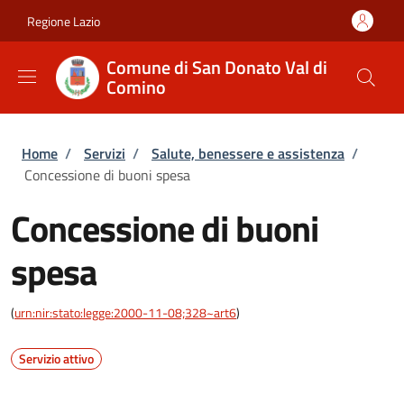
Salta al contenuto principale
Skip to footer content
Regione Lazio
Comune di San Donato Val di
Comino
Briciole di pane
Home
/
Servizi
/
Salute, benessere e assistenza
/
Concessione di buoni spesa
Concessione di buoni
spesa
(
urn:nir:stato:legge:2000-11-08;328~art6
)
Servizio attivo