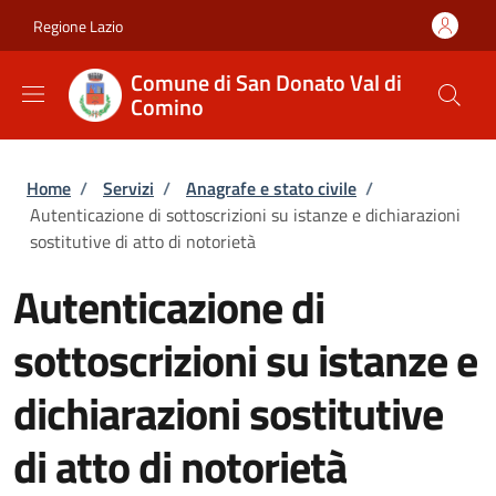
Salta al contenuto principale
Skip to footer content
Regione Lazio
Comune di San Donato Val di
Comino
Briciole di pane
Home
/
Servizi
/
Anagrafe e stato civile
/
Autenticazione di sottoscrizioni su istanze e dichiarazioni
sostitutive di atto di notorietà
Autenticazione di
sottoscrizioni su istanze e
dichiarazioni sostitutive
di atto di notorietà