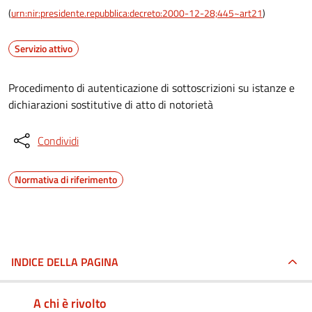
(
urn:nir:presidente.repubblica:decreto:2000-12-28;445~art21
)
Servizio attivo
Procedimento di autenticazione di sottoscrizioni su istanze e
dichiarazioni sostitutive di atto di notorietà
Condividi
Normativa di riferimento
INDICE DELLA PAGINA
A chi è rivolto