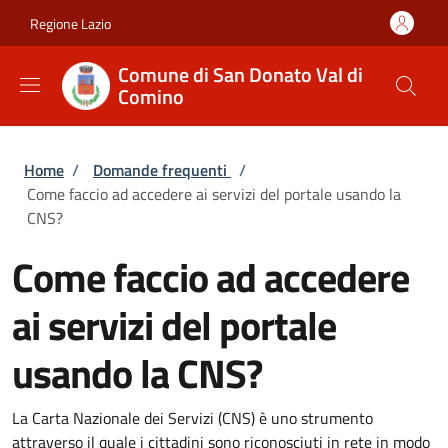
Salta al contenuto principale
Skip to footer content
Regione Lazio
Comune di San Donato Val di
Comino
Briciole di pane
Home
/
Domande frequenti
/
Come faccio ad accedere ai servizi del portale usando la
CNS?
Come faccio ad accedere
ai servizi del portale
usando la CNS?
La Carta Nazionale dei Servizi (CNS) è uno strumento
attraverso il quale i cittadini sono riconosciuti in rete in modo