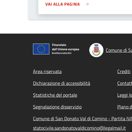
VAI ALLA PAGINA
Comune di Sa
Footer menu
Area riservata
Crediti
Dichiarazione di accessibilità
Contatt
Statistiche del portale
Leggi l
Segnalazione disservizio
Piano d
Comune di San Donato Val di Comino - Partita IV
statocivile.sandonatovaldicomino@legalmail.it