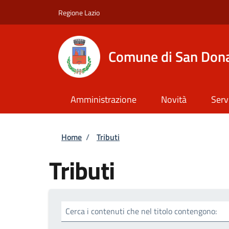
Salta al contenuto principale
Skip to footer content
Regione Lazio
Comune di San Dona
Amministrazione
Novità
Serv
Briciole di pane
Home
/
Tributi
Tributi
Cerca i contenuti che nel titolo contengono: