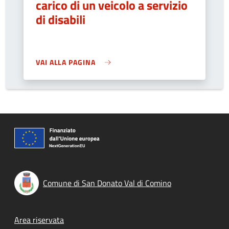
carico di un veicolo a servizio
di disabili
VAI ALLA PAGINA
Comune di San Donato Val di Comino
Footer menu
Area riservata