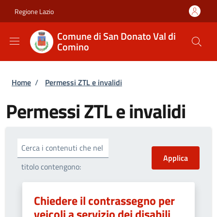
Salta al contenuto principale
Skip to footer content
Regione Lazio
Comune di San Donato Val di
Comino
Briciole di pane
Home
/
Permessi ZTL e invalidi
Permessi ZTL e invalidi
Cerca i contenuti che nel
titolo contengono:
Chiedere il contrassegno per
veicoli a servizio dei disabili