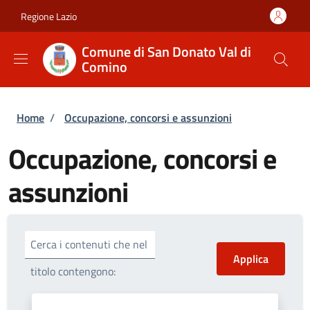
Salta al contenuto principale
Skip to footer content
Regione Lazio
Comune di San Donato Val di
Comino
Briciole di pane
Home
/
Occupazione, concorsi e assunzioni
Occupazione, concorsi e
assunzioni
Cerca i contenuti che nel
titolo contengono: