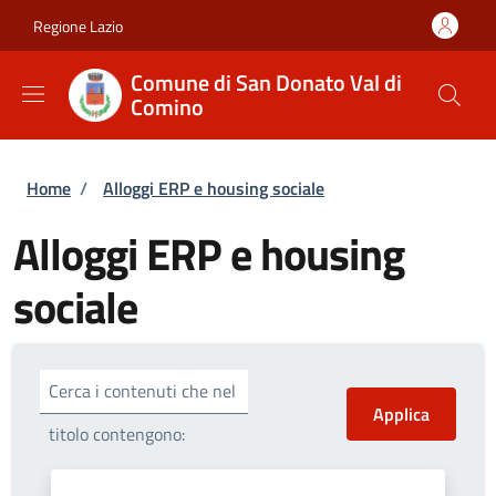
Salta al contenuto principale
Skip to footer content
Regione Lazio
Comune di San Donato Val di
Comino
Briciole di pane
Home
/
Alloggi ERP e housing sociale
Alloggi ERP e housing
sociale
Cerca i contenuti che nel
titolo contengono: