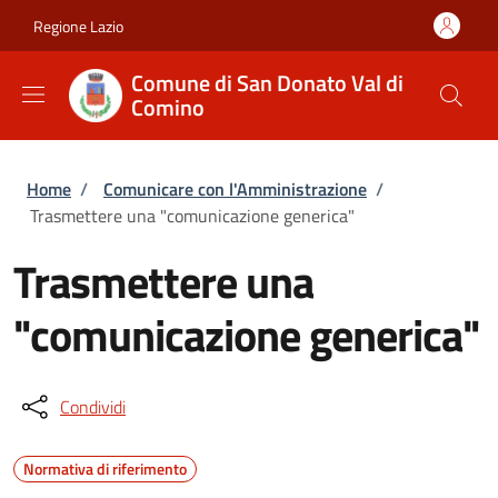
Salta al contenuto principale
Skip to footer content
Regione Lazio
Comune di San Donato Val di
Comino
Briciole di pane
Home
/
Comunicare con l'Amministrazione
/
Trasmettere una "comunicazione generica"
Trasmettere una
"comunicazione generica"
Condividi
Normativa di riferimento