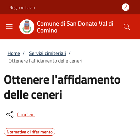
Salta al contenuto principale
Skip to footer content
Regione Lazio
Comune di San Donato Val di
Comino
Briciole di pane
Home
/
Servizi cimiteriali
/
Ottenere l'affidamento delle ceneri
Ottenere l'affidamento
delle ceneri
Condividi
Normativa di riferimento