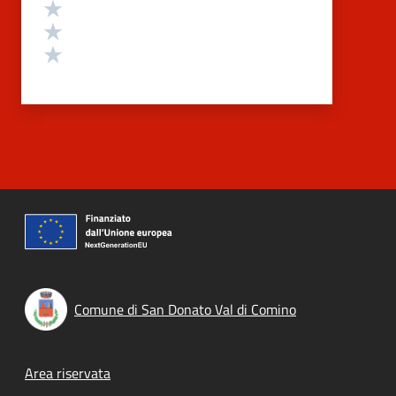
Valuta 3 stelle su 5
Valuta 2 stelle su 5
Valuta 1 stelle su 5
Comune di San Donato Val di Comino
Footer menu
Area riservata