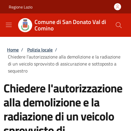
Salta al contenuto principale
Skip to footer content
Regione Lazio
Comune di San Donato Val di
Comino
Briciole di pane
Home
/
Polizia locale
/
Chiedere l'autorizzazione alla demolizione e la radiazione
di un veicolo sprovvisto di assicurazione e sottoposto a
sequestro
Chiedere l'autorizzazione
alla demolizione e la
radiazione di un veicolo
sprovvisto di